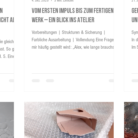
4. Dez. 2025
3 Min. Lesezeit
21. 
in
Vom ersten Impuls bis zum fertigen
Ge
icht als
Werk – Ein Blick ins Atelier
un
Vorbereitungen | Strukturen & Sicherung |
Sym
Farbliche Ausarbeitung | Vollendung Eine Frage, die
In 
e gleich
mir häufig gestellt wird: „Alex, wie lange brauchst du
Im 
ging
eigentlich für so ein Bild?“ Die Antwort: Je nach
Gre
. 5. Eine
Größe und Aufbau dauert der Prozess mehrere Tage
Sti
lassische
bis hin zu 3–4 Wochen. Viele Arbeitsschritte
Arb
brauchen nicht nur Zeit, sondern auch Ruhe und
ein
Achtsamkeit – denn jede Schicht muss vollständig
Wer
durchtrocknen, bevor die nächste Ebene entstehen
Art
kann. Warum das so ist, zeigt ein Blick in
Bed