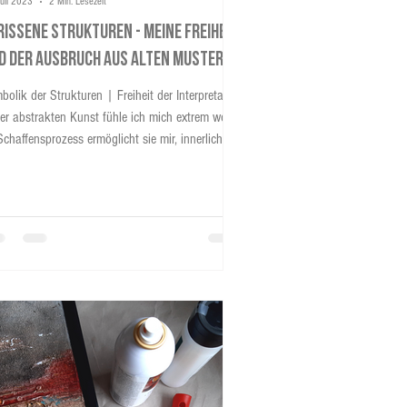
Juli 2023
2 Min. Lesezeit
rissene Strukturen - Meine Freiheit
d der Ausbruch aus alten Mustern
bolik der Strukturen | Freiheit der Interpretation
der abstrakten Kunst fühle ich mich extrem wohl.
Schaffensprozess ermöglicht sie mir, innerliche
nzen zu überschreiten und in eine Welt voller
lle und Emotionen einzutauchen. Besonders das
eiten mit Strukturen auf Leinwand schenkt mir
e großartige Möglichkeit, die Intention meiner
ke nach außen zu transportieren. In diesem
ikel möchte ich euch ganz besonders die tiefe
eutung und persönliche Symbo