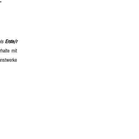
als
Erste/r
rhalte mit
unstwerke