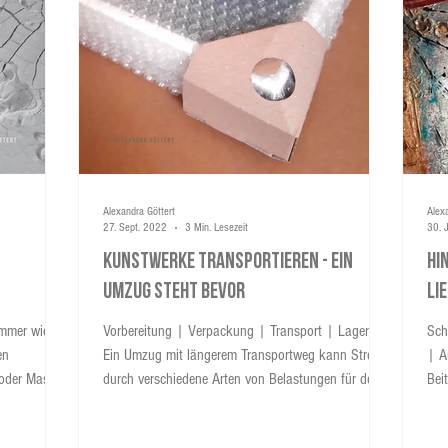
Alexandra Göttert
Alex
27. Sept. 2022
3 Min. Lesezeit
30. 
Kunstwerke transportieren - Ein
Hi
Umzug steht bevor
li
Immer wieder
Vorbereitung | Verpackung | Transport | Lagerung
Sch
en
Ein Umzug mit längerem Transportweg kann Stress
| A
 oder Masse
durch verschiedene Arten von Belastungen für dein
Bei
selbst. Die
Kunstwerk bedeuten. Unter Berücksichtigung von
zur
asse ist
klimatischen Veränderungen oder mechanischer
auf