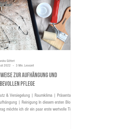
andra Göttert
Juli 2022
3 Min. Lesezeit
nweise zur Aufhängung und
ebevollen Pflege
utz & Versiegelung | Raumklima | Präsentation
ufhängung | Reinigung In diesem ersten Blog-
trag möchte ich dir ein paar erste wertvolle Tipps
 Pflege und Aufhängung deines Kunstwerkes mit
 den Weg geben, um dich auf die Bedürfnisse