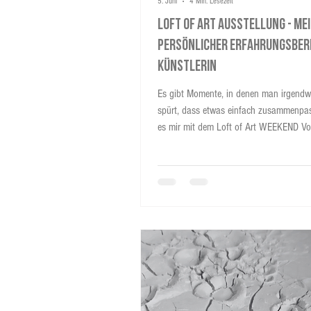
5. Juni
4 Min. Lesezeit
Loft of Art Ausstellung - Me
persönlicher Erfahrungsber
Künstlerin
Es gibt Momente, in denen man irgendwi
spürt, dass etwas einfach zusammenpasst. So 
es mir mit dem Loft of Art WEEKEND Vol
Erfahrung, die für mich weit über eine k
Kunstausstellung hinausging.